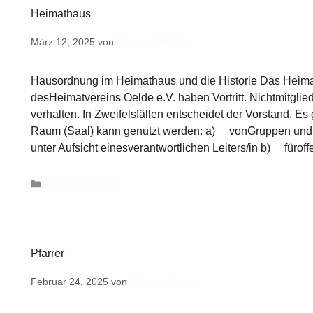
Heimathaus
bonus amicus
März 12, 2025
von
Hausordnung im Heimathaus und die Historie Das Heimath
desHeimatvereins Oelde e.V. haben Vortritt. Nichtmitglied
verhalten. In Zweifelsfällen entscheidet der Vorstand. E
Raum (Saal) kann genutzt werden: a) vonGruppen und G
unter Aufsicht einesverantwortlichen Leiters/in b) füro
Uncategorized
Pfarrer
bonus amicus
Februar 24, 2025
von