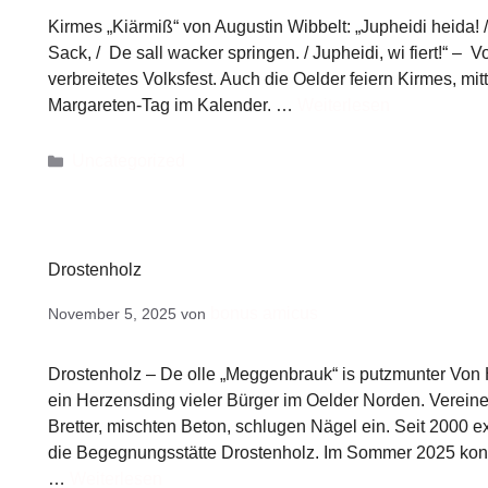
Kirmes „Kiärmiß“ von Augustin Wibbelt: „Jupheidi heida! / 
Sack, / De sall wacker springen. / Jupheidi, wi fiert!“
verbreitetes Volksfest. Auch die Oelder feiern Kirmes, mi
Margareten-Tag im Kalender. …
Weiterlesen
Uncategorized
Drostenholz
bonus amicus
November 5, 2025
von
Drostenholz – De olle „Meggenbrauk“ is putzmunter Von
ein Herzensding vieler Bürger im Oelder Norden. Verei
Bretter, mischten Beton, schlugen Nägel ein. Seit 2000 e
die Begegnungsstätte Drostenholz. Im Sommer 2025 konn
…
Weiterlesen