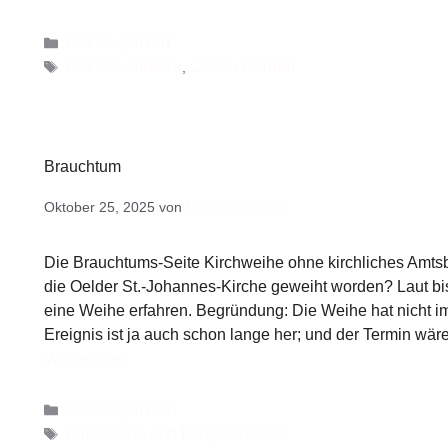
Uncategorized
Hof Meyenbrock
Oelder Norden
,
Brauchtum
bonus amicus
Oktober 25, 2025
von
Die Brauchtums-Seite Kirchweihe ohne kirchliches Amt
die Oelder St.-Johannes-Kirche geweiht worden? Laut bisc
eine Weihe erfahren. Begründung: Die Weihe hat nicht im
Ereignis ist ja auch schon lange her; und der Termin wär
Weiterlesen
Uncategorized
Kirchweihe und Pfingstenkranz