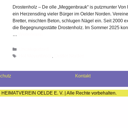
Drostenholz – De olle „Meggenbrauk“ is putzmunter Von
ein Herzensding vieler Bürger im Oelder Norden. Verei
Bretter, mischten Beton, schlugen Nägel ein. Seit 2000 e
die Begegnungsstätte Drostenholz. Im Sommer 2025 konn
…
Weiterlesen
Uncategorized
Hof Meyenbrock
Oelder Norden
,
chutz
Kontakt
6 HEIMATVEREIN OELDE E. V. | Alle Rechte vorbehalten.